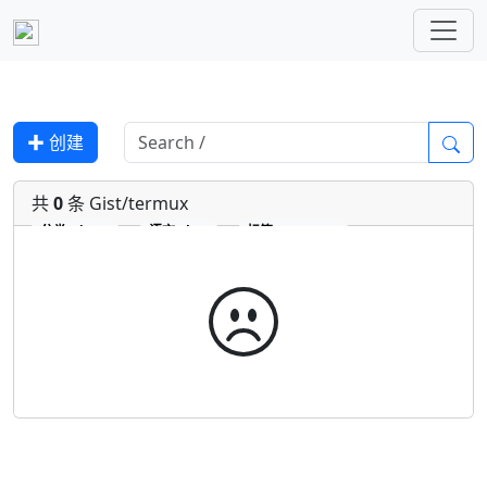
✚ 创建
共
0
条 Gist/termux
分类
Gist
语言
vb
标签
termux