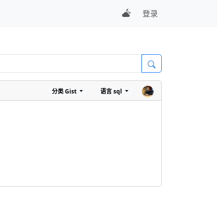
登录
分类
Gist
语言
sql