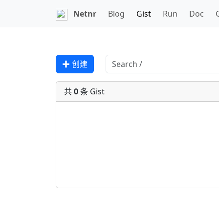
Netnr
Blog
Gist
Run
Doc
✚ 创建
共
0
条 Gist