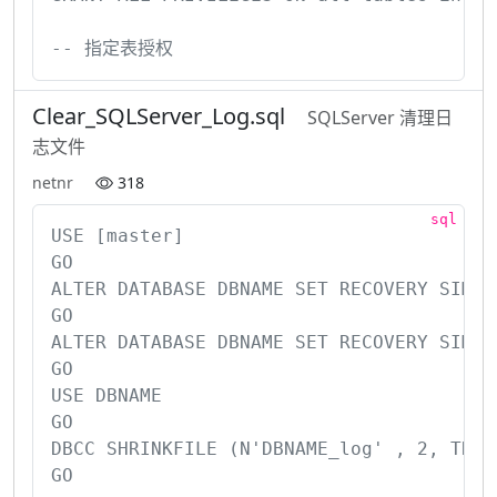
-- 指定表授权
Clear_SQLServer_Log.sql
SQLServer 清理日
志文件
netnr
318
USE [master]

GO

ALTER DATABASE DBNAME SET RECOVERY SIMPL
GO

ALTER DATABASE DBNAME SET RECOVERY SIM
GO

USE DBNAME

GO

DBCC SHRINKFILE (N'DBNAME_log' , 2, T
GO