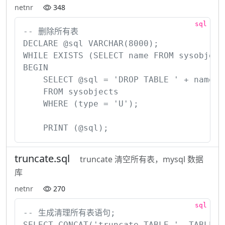
netnr
348
-- 删除所有表

DECLARE @sql VARCHAR(8000);

WHILE EXISTS (SELECT name FROM sysobject
BEGIN

    SELECT @sql = 'DROP TABLE ' + name

    FROM sysobjects

    WHERE (type = 'U');

    PRINT (@sql);
truncate.sql
truncate 清空所有表，mysql 数据
库
netnr
270
-- 生成清理所有表语句;

SELECT CONCAT('truncate TABLE ', TABLE_S