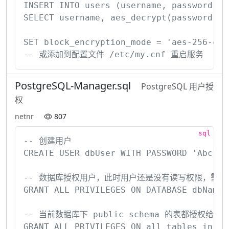
INSERT INTO users (username, password) V
SELECT username, aes_decrypt(password,'s
SET block_encryption_mode = 'aes-256-cb
-- 或添加到配置文件 /etc/my.cnf 重启服务
PostgreSQL-Manager.sql
PostgreSQL 用户授
权
netnr
807
-- 创建用户

CREATE USER dbUser WITH PASSWORD 'Abc123.
-- 数据库授权用户，此时用户还是没有读写权限，需要授
GRANT ALL PRIVILEGES ON DATABASE dbName T
-- 当前数据库下 public schema 的表都授权给 dbUs
GRANT ALL PRIVILEGES ON all tables in sch