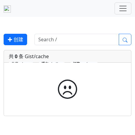
✚ 创建
共
0
条 Gist/cache
分类
Gist
语言
shell
标签
cache