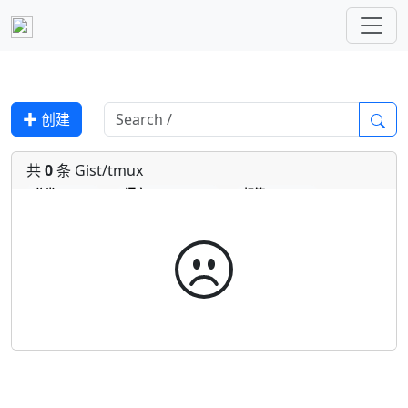
✚ 创建
共
0
条 Gist/tmux
分类
Gist
语言
plaintext
标签
tmux