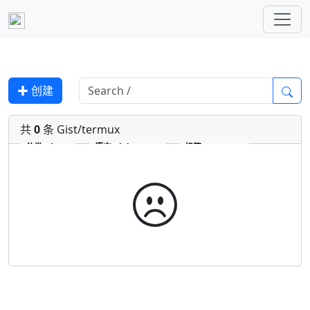
✚ 创建
共
0
条 Gist/termux
分类
Gist
语言
plaintext
标签
termux