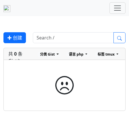
✚ 创建
共
0
条
分类
Gist
语言
php
标签
tmux
Gist/tmux