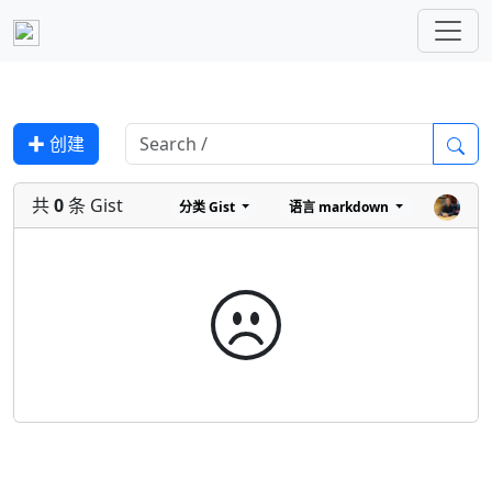
✚ 创建
共
0
条 Gist
分类
Gist
语言
markdown