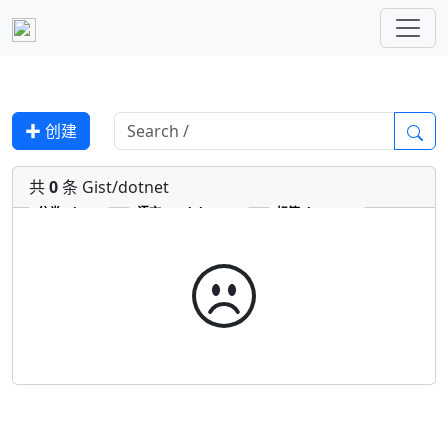
✚ 创建
共
0
条 Gist/dotnet
分类
Gist
语言
markdown
标签
dotnet