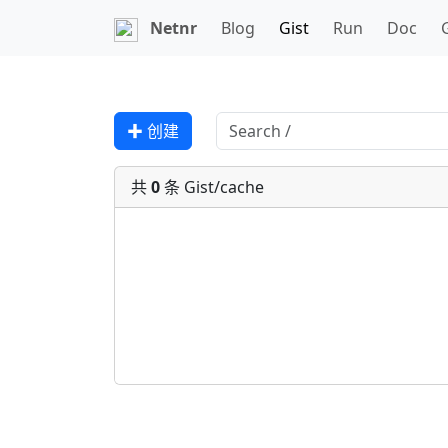
Netnr
Blog
Gist
Run
Doc
✚ 创建
共
0
条 Gist/cache