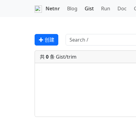
Netnr
Blog
Gist
Run
Doc
✚ 创建
共
0
条 Gist/trim