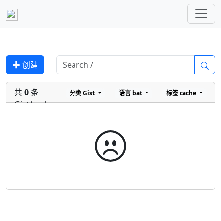
✚ 创建
共
0
条
分类
Gist
语言
bat
标签
cache
Gist/cache