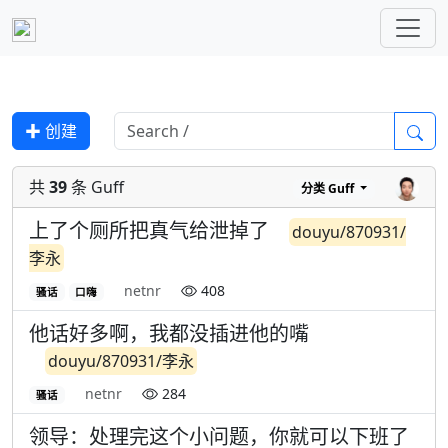
✚ 创建
共
39
条 Guff
分类
Guff
上了个厕所把真气给泄掉了
douyu/870931/
李永
netnr
408
骚话
口嗨
他话好多啊，我都没插进他的嘴
douyu/870931/李永
netnr
284
骚话
领导：处理完这个小问题，你就可以下班了