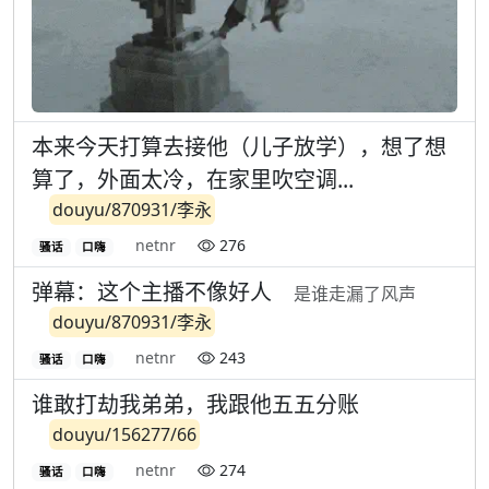
本来今天打算去接他（儿子放学），想了想
算了，外面太冷，在家里吹空调...
douyu/870931/李永
netnr
276
骚话
口嗨
弹幕：这个主播不像好人
是谁走漏了风声
douyu/870931/李永
netnr
243
骚话
口嗨
谁敢打劫我弟弟，我跟他五五分账
douyu/156277/66
netnr
274
骚话
口嗨