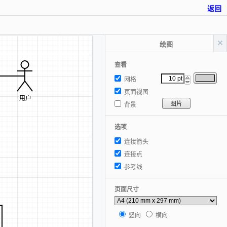
返回
绘图
查看
网格
页面视图
用户
图片
背景
选项
连接箭头
连接点
参考线
页面尺寸
竖向
横向