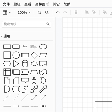
文件
编辑
查看
调整图形
其它
帮助
100%
通用
Heading
Text
Lorem ipsum dolor sit amet,
consectetur adipisicing elit, sed
do eiusmod tempor incididunt ut
labore et dolore magna aliqua.
Label
Source
Source
Target
Label
Label
Label