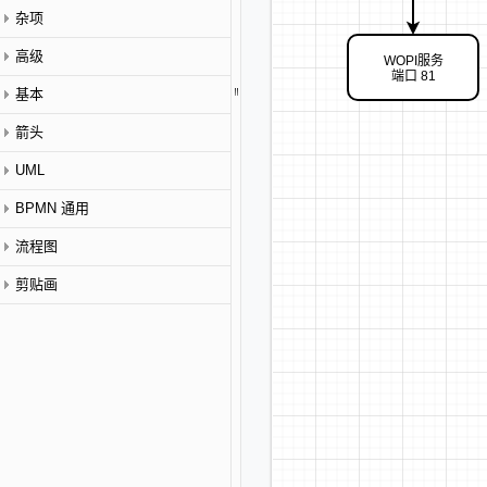
杂项
高级
WOPI服务
端口 81
基本
箭头
UML
BPMN 通用
流程图
剪贴画